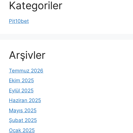
Kategoriler
Pit10bet
Arşivler
Temmuz 2026
Ekim 2025
Eylül 2025
Haziran 2025
Mayıs 2025
Şubat 2025
Ocak 2025