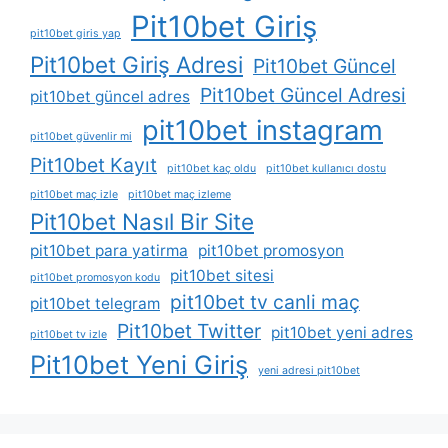
Pit10bet Giriş
pit10bet giris yap
Pit10bet Giriş Adresi
Pit10bet Güncel
Pit10bet Güncel Adresi
pit10bet güncel adres
pit10bet instagram
pit10bet güvenlir mi
Pit10bet Kayıt
pit10bet kaç oldu
pit10bet kullanıcı dostu
pit10bet maç izle
pit10bet maç izleme
Pit10bet Nasıl Bir Site
pit10bet para yatirma
pit10bet promosyon
pit10bet sitesi
pit10bet promosyon kodu
pit10bet tv canli maç
pit10bet telegram
Pit10bet Twitter
pit10bet yeni adres
pit10bet tv izle
Pit10bet Yeni Giriş
yeni adresi pit10bet