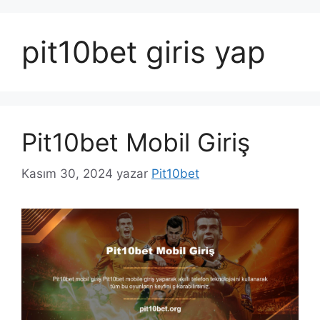
pit10bet giris yap
Pit10bet Mobil Giriş
Kasım 30, 2024
yazar
Pit10bet