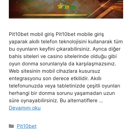
Pit10bet mobil giriş Pit10bet mobile giriş
yaparak akıllı telefon teknolojisini kullanarak tüm
bu oyunların keyfini çıkarabilirsiniz. Ayrıca diğer
bahis siteleri ve casino sitelerinde olduğu gibi
oyun donma sorunlarıyla da karşılaşmazsınız.
Web sitesinin mobil cihazlara kusursuz
entegrasyonu son derece etkilidir. Akıllı
telefonunuzda veya tabletinizde çeşitli oyunları
herhangi bir donma sorunu yaşamadan uzun
süre oynayabilirsiniz. Bu alternatiflere …
Devamını oku
Kategoriler
Pit10bet