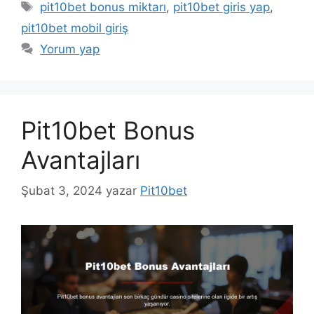
Etiketler
pit10bet bonus miktarı
,
pit10bet giris yap
,
pit10bet mobil giriş
Yorum yap
Pit10bet Bonus
Avantajları
Şubat 3, 2024
yazar
Pit10bet