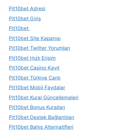
Pit10bet Adresi
Pit10bet Giriş
Pit10bet
Pit10bet Site Kapanışı
Pit10bet Twitter Yorumları
Pit10bet Hızlı Erişim
Pit10bet Casino Kayıt
Pit10bet Türkiye Canlı
Pit10bet Mobil Faydalar
Pit10bet Kural Güncellemeleri
Pit10bet Bonus Kuralları
Pit10bet Destek Bağlantıları
Pit10bet Bahis Alternatifleri