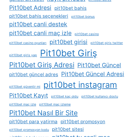
Pit10bet Adresi
pit10bet bahis
pit10bet bahis seçenekleri
pit10bet bonus
pit10bet canli destek
pit10bet canli maç izle
pit10bet casino
pit10bet girisi
pit10bet casino oyunları
pit10bet giris twitter
Pit10bet Giriş
pit10bet giris yap
Pit10bet Giriş Adresi
Pit10bet Güncel
Pit10bet Güncel Adresi
pit10bet güncel adres
pit10bet instagram
pit10bet güvenlir mi
Pit10bet Kayıt
pit10bet kaç oldu
pit10bet kullanıcı dostu
pit10bet maç izle
pit10bet maç izleme
Pit10bet Nasıl Bir Site
pit10bet para yatirma
pit10bet promosyon
pit10bet sitesi
pit10bet promosyon kodu