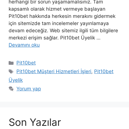
herhangi bir sorun yaşamamalısınız. Tam
kapsamlı olarak hizmet vermeye başlayan
Pit10bet hakkında herkesin merakını gidermek
için sitemizde tam incelemeler yayınlamaya
devam edeceğiz. Web sitemiz ilgili tüm bilgilere
merkezi erişim sağlar. Pit10bet Üyelik …
Devamını oku
Kategoriler
Pit10bet
Etiketler
Pit10bet Müşteri Hizmetleri İşleri
,
Pit10bet
Üyelik
Yorum yap
Son Yazılar