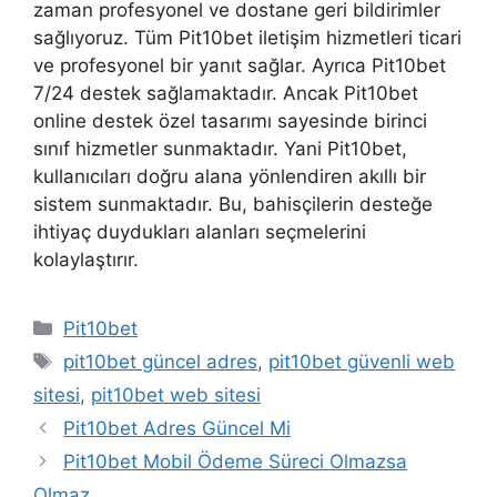
zaman profesyonel ve dostane geri bildirimler
sağlıyoruz. Tüm Pit10bet iletişim hizmetleri ticari
ve profesyonel bir yanıt sağlar. Ayrıca Pit10bet
7/24 destek sağlamaktadır. Ancak Pit10bet
online destek özel tasarımı sayesinde birinci
sınıf hizmetler sunmaktadır. Yani Pit10bet,
kullanıcıları doğru alana yönlendiren akıllı bir
sistem sunmaktadır. Bu, bahisçilerin desteğe
ihtiyaç duydukları alanları seçmelerini
kolaylaştırır.
Kategoriler
Pit10bet
Etiketler
pit10bet güncel adres
,
pit10bet güvenli web
sitesi
,
pit10bet web sitesi
Pit10bet Adres Güncel Mi
Pit10bet Mobil Ödeme Süreci Olmazsa
Olmaz