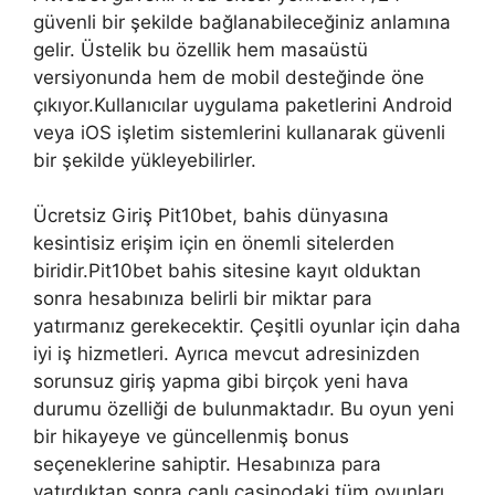
güvenli bir şekilde bağlanabileceğiniz anlamına
gelir. Üstelik bu özellik hem masaüstü
versiyonunda hem de mobil desteğinde öne
çıkıyor.Kullanıcılar uygulama paketlerini Android
veya iOS işletim sistemlerini kullanarak güvenli
bir şekilde yükleyebilirler.
Ücretsiz Giriş Pit10bet, bahis dünyasına
kesintisiz erişim için en önemli sitelerden
biridir.Pit10bet bahis sitesine kayıt olduktan
sonra hesabınıza belirli bir miktar para
yatırmanız gerekecektir. Çeşitli oyunlar için daha
iyi iş hizmetleri. Ayrıca mevcut adresinizden
sorunsuz giriş yapma gibi birçok yeni hava
durumu özelliği de bulunmaktadır. Bu oyun yeni
bir hikayeye ve güncellenmiş bonus
seçeneklerine sahiptir. Hesabınıza para
yatırdıktan sonra canlı casinodaki tüm oyunları