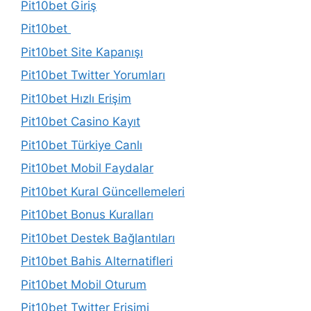
Pit10bet Giriş
Pit10bet
Pit10bet Site Kapanışı
Pit10bet Twitter Yorumları
Pit10bet Hızlı Erişim
Pit10bet Casino Kayıt
Pit10bet Türkiye Canlı
Pit10bet Mobil Faydalar
Pit10bet Kural Güncellemeleri
Pit10bet Bonus Kuralları
Pit10bet Destek Bağlantıları
Pit10bet Bahis Alternatifleri
Pit10bet Mobil Oturum
Pit10bet Twitter Erişimi