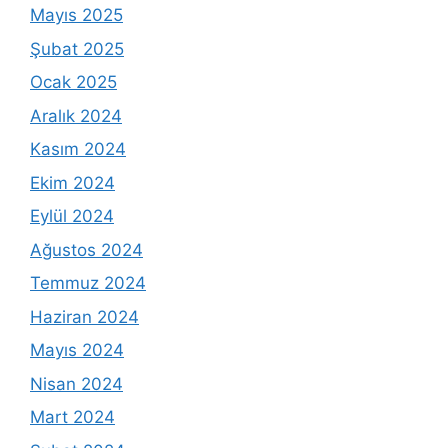
Mayıs 2025
Şubat 2025
Ocak 2025
Aralık 2024
Kasım 2024
Ekim 2024
Eylül 2024
Ağustos 2024
Temmuz 2024
Haziran 2024
Mayıs 2024
Nisan 2024
Mart 2024