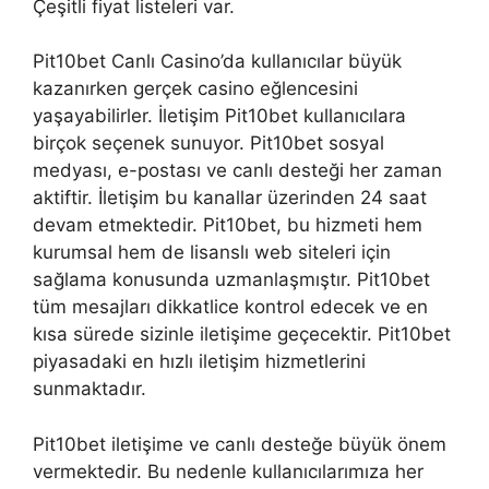
Çeşitli fiyat listeleri var.
Pit10bet Canlı Casino’da kullanıcılar büyük
kazanırken gerçek casino eğlencesini
yaşayabilirler. İletişim Pit10bet kullanıcılara
birçok seçenek sunuyor. Pit10bet sosyal
medyası, e-postası ve canlı desteği her zaman
aktiftir. İletişim bu kanallar üzerinden 24 saat
devam etmektedir. Pit10bet, bu hizmeti hem
kurumsal hem de lisanslı web siteleri için
sağlama konusunda uzmanlaşmıştır. Pit10bet
tüm mesajları dikkatlice kontrol edecek ve en
kısa sürede sizinle iletişime geçecektir. Pit10bet
piyasadaki en hızlı iletişim hizmetlerini
sunmaktadır.
Pit10bet iletişime ve canlı desteğe büyük önem
vermektedir. Bu nedenle kullanıcılarımıza her