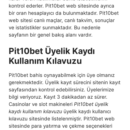
kontrol ederler. Pit10bet web sitesinde ayrıca
bir oran hesaplayıcı da bulunmaktadır. Pit10bet
web sitesi canlı maçlar, canlı takvim, sonuçlar
ve istatistikler sunmaktadır. Bu nedenle
sayfanın bir genel bakış alanı vardır.
Pit10bet Üyelik Kaydı
Kullanım Kılavuzu
Pit10bet bahis oynayabilmek için üye olmanız
gerekmektedir. Üyelik kayıt sürecini sitenin kayıt
sayfasından kontrol edebilirsiniz. Üyelerimize
bilgi veriyoruz. Kayıt 3 dakikadan az sürer.
Casinolar ve slot makineleri
Pit10bet üyelik
kaydı kullanım kılavuzu
üyelik kaydı kullanıcı
kılavuzu sitesinde listelenmiştir. Pit10bet web
sitesinde para yatırma ve çekme seçenekleri