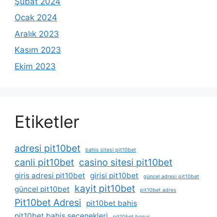
Şubat 2024
Ocak 2024
Aralık 2023
Kasım 2023
Ekim 2023
Etiketler
adresi pit10bet
bahis sitesi pit10bet
canli pit10bet
casino sitesi pit10bet
giris adresi pit10bet
girisi pit10bet
güncel adresi pit10bet
kayit pit10bet
güncel pit10bet
pit10bet adres
Pit10bet Adresi
pit10bet bahis
pit10bet bahis seçenekleri
pit10bet bonus