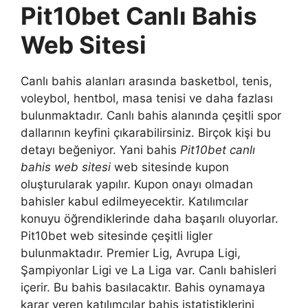
Pit10bet Canlı Bahis
Web Sitesi
Canlı bahis alanları arasında basketbol, ​​tenis,
voleybol, hentbol, ​​masa tenisi ve daha fazlası
bulunmaktadır. Canlı bahis alanında çeşitli spor
dallarının keyfini çıkarabilirsiniz. Birçok kişi bu
detayı beğeniyor. Yani bahis
Pit10bet canlı
bahis web sitesi
web sitesinde kupon
oluşturularak yapılır. Kupon onayı olmadan
bahisler kabul edilmeyecektir. Katılımcılar
konuyu öğrendiklerinde daha başarılı oluyorlar.
Pit10bet web sitesinde çeşitli ligler
bulunmaktadır. Premier Lig, Avrupa Ligi,
Şampiyonlar Ligi ve La Liga var. Canlı bahisleri
içerir. Bu bahis basılacaktır. Bahis oynamaya
karar veren katılımcılar bahis istatistiklerini