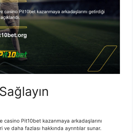
Sağlayın
ve casino Pit10bet kazanmaya arkadaşlarını
ri ve daha fazlası hakkında ayrıntılar sunar.