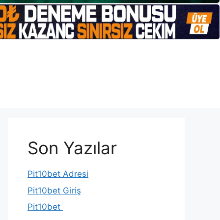
Son Yazılar
Pit10bet Adresi
Pit10bet Giriş
Pit10bet