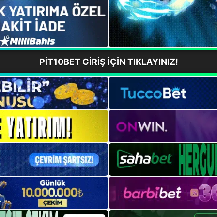
PİT10BET GİRİŞ İÇİN TIKLAYINIZ!