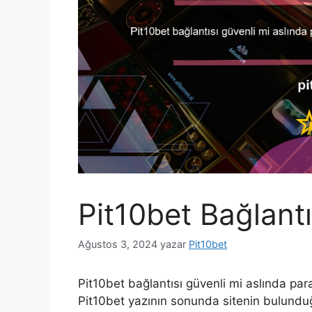
Pit10bet Bağlantı
Ağustos 3, 2024
yazar
Pit10bet
Pit10bet bağlantısı güvenli mi aslında par
Pit10bet yazının sonunda sitenin bulunduğ