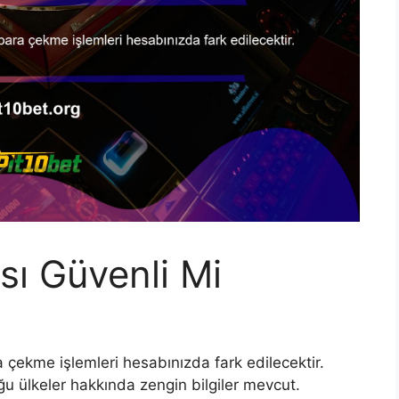
sı Güvenli Mi
a çekme işlemleri hesabınızda fark edilecektir.
u ülkeler hakkında zengin bilgiler mevcut.