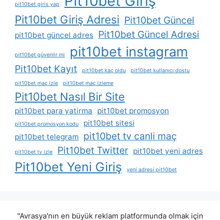
Pit10bet Giriş
pit10bet giris yap
Pit10bet Giriş Adresi
Pit10bet Güncel
Pit10bet Güncel Adresi
pit10bet güncel adres
pit10bet instagram
pit10bet güvenlir mi
Pit10bet Kayıt
pit10bet kaç oldu
pit10bet kullanıcı dostu
pit10bet maç izle
pit10bet maç izleme
Pit10bet Nasıl Bir Site
pit10bet para yatirma
pit10bet promosyon
pit10bet sitesi
pit10bet promosyon kodu
pit10bet tv canli maç
pit10bet telegram
Pit10bet Twitter
pit10bet yeni adres
pit10bet tv izle
Pit10bet Yeni Giriş
yeni adresi pit10bet
"Avrasya'nın en büyük reklam platformunda olmak için