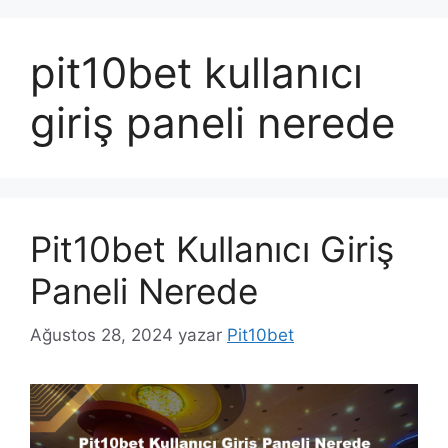
pit10bet kullanıcı
giriş paneli nerede
Pit10bet Kullanıcı Giriş
Paneli Nerede
Ağustos 28, 2024
yazar
Pit10bet