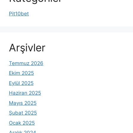
Pit10bet
Arşivler
Temmuz 2026
Ekim 2025
Eylül 2025
Haziran 2025
Mayıs 2025
Şubat 2025
Ocak 2025
Aralık 2024