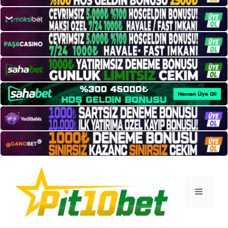
İçeriğe
atla
Menü